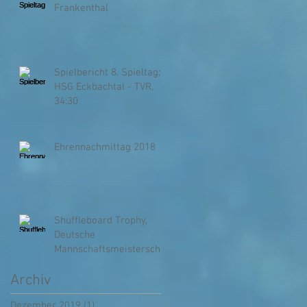
Frankenthal
Spielbericht 8. Spieltag;
HSG Eckbachtal - TVR,
34:30
Ehrennachmittag 2018
Shuffleboard Trophy,
Deutsche
Mannschaftsmeisterschaf
t beim TVR
Archiv
Dezember 2019
(1)
1 Beitrag