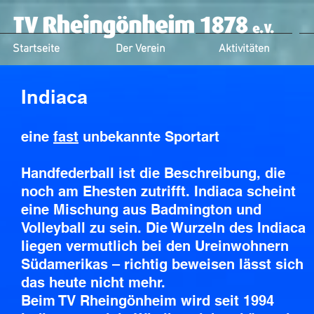
Startseite
Der Verein
Aktivitäten
Indiaca
eine
fast
unbekannte Sportart
Handfederball ist die Beschreibung, die
noch am Ehesten zutrifft. Indiaca scheint
eine Mischung aus Badmington und
Volleyball zu sein. Die Wurzeln des Indiaca
liegen vermutlich bei den Ureinwohnern
Südamerikas – richtig beweisen lässt sich
das heute nicht mehr.
Beim TV Rheingönheim wird seit 1994