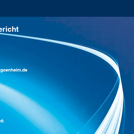
ericht
ngoenheim.de
rd: