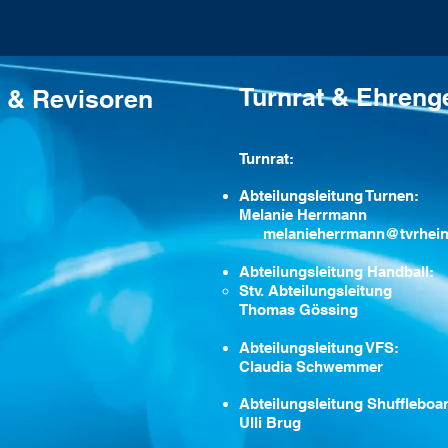
Turnrat & Ehreng
d & Revisoren
Turnrat:
Abteilungsleitung Turnen:
Melanie Herrmann
melanieherrmann@tvrhei
Abteilungsleitung Handball:
Stv. Abteilungsleitung
Thomas Gössing​
Abteilungsleitung VFS:
Claudia Schwemmer
Abteilungsleitung Shuffleboa
Ulli Brug