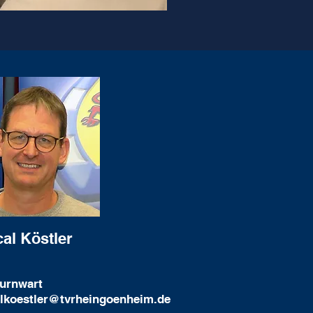
al Köstler
urnwart
lkoestler@tvrheingoenhe
im.de