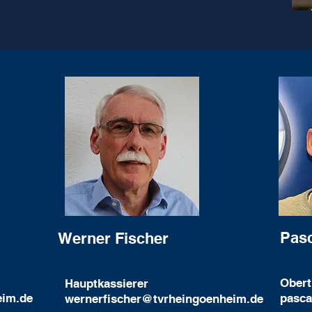
Pasc
Werner Fischer
Obert
Hauptkassierer
eim.de
pasca
wernerfischer@tvrheingoenheim.de