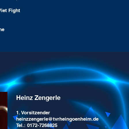
iet Fight
he
Heinz Zengerle
1. Vorsitzender
heinzzengerle@tvrheingoenheim.de
Tel.: 0172-7268825