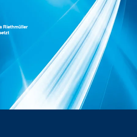
a Riethmüller
setzt