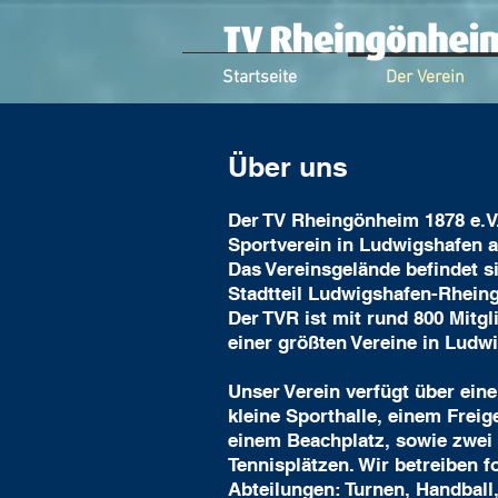
Startseite
Der Verein
Über uns
Der TV Rheingönheim 1878 e.V.
Sportverein in Ludwigshafen 
Das Vereinsgelände befindet s
Stadtteil Ludwigshafen-Rhein
Der TVR ist mit rund 800 Mitgl
einer größten Vereine in Ludw
Unser Verein verfügt über eine
kleine Sporthalle, einem Freig
einem Beachplatz, sowie zwei
Tennisplätzen. Wir betreiben f
Abteilungen: Turnen, Handball,