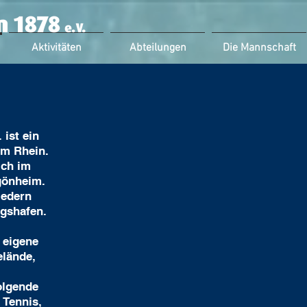
Aktivitäten
Abteilungen
Die Mannschaft
 ist ein
am Rhein.
ich im
gönheim.
iedern
igshafen.
 eigene
elände,
olgende
 Tennis,