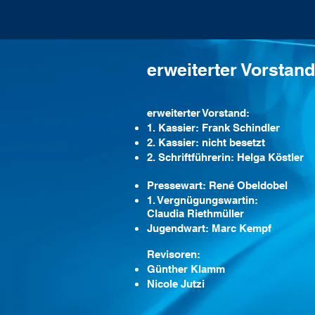
erweiterter Vorstan
erweiterter Vorstand:
1. Kassier: Frank Schindler
2. Kassier: nicht besetzt
2. Schriftführerin: Helga Köstler
Pressewart: René Obeldobel
1. Vergnügungswartin:
Claudia Riethmüller
Jugendwart: Marc Kempf
Revisoren:
Günther Klamm
Nicole Jutzi