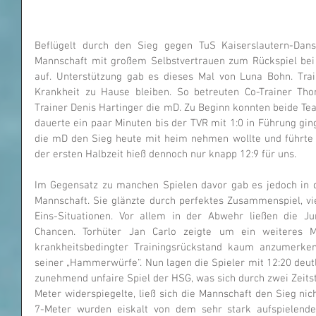
Beflügelt durch den Sieg gegen TuS Kaiserslautern-Dans
Mannschaft mit großem Selbstvertrauen zum Rückspiel bei 
auf. Unterstützung gab es dieses Mal von Luna Bohn. Tr
Krankheit zu Hause bleiben. So betreuten Co-Trainer Th
Trainer Denis Hartinger die mD. Zu Beginn konnten beide Tea
dauerte ein paar Minuten bis der TVR mit 1:0 in Führung gin
die mD den Sieg heute mit heim nehmen wollte und führte z
der ersten Halbzeit hieß dennoch nur knapp 12:9 für uns.
Im Gegensatz zu manchen Spielen davor gab es jedoch in de
Mannschaft. Sie glänzte durch perfektes Zusammenspiel, vi
Eins-Situationen. Vor allem in der Abwehr ließen die 
Chancen. Torhüter Jan Carlo zeigte um ein weiteres Ma
krankheitsbedingter Trainingsrückstand kaum anzumerken
seiner „Hammerwürfe“. Nun lagen die Spieler mit 12:20 deutl
zunehmend unfaire Spiel der HSG, was sich durch zwei Zeitst
Meter widerspiegelte, ließ sich die Mannschaft den Sieg ni
7-Meter wurden eiskalt von dem sehr stark aufspielende